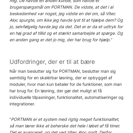
mig. De havde en anden kunde, som havde et
brugerspørgsmål om PORTMAN. De vidste, at det i al
beskedenhed var noget, jeg vidste en del om, så Vitec
Aloc spurgte, om ikke jeg havde lyst til at hjælpe dem? Og
jo, selvfølgelig havde jeg da det. Det er er da et udtryk for
en høj grad af tillid og et stærkt samarbejde at spørge. Og
en anden gang er det jo mig, der har brug for hjælp.
”
Udfordringer, der er til at bære
Når man beslutter sig for PORTMAN, beslutter man sig
samtidig for en skalérbar løsning, der er opbygget af
moduler, hvor man kun betaler for de funktioner, som man
har brug for. En løsning, der gør det muligt at få
individuelle tilpasninger, funktionalitet, automatiseringer og
integrationer.
”
PORTMAN er et system med rigtig meget funktionalitet,
så man lærer ikke at beherske det hele i løbet af få timer.
Det er avanceret, og det ved Vitec Aloc godt. Derfor