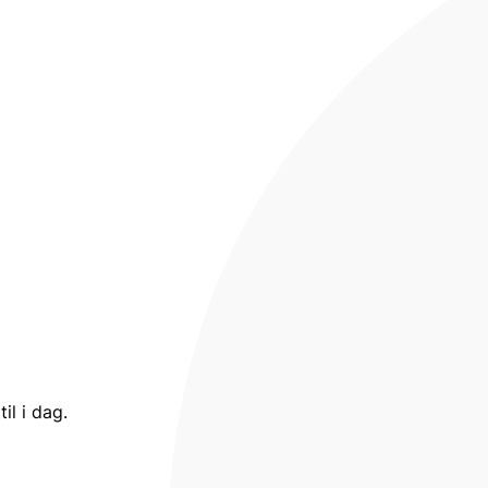
c
il i dag.