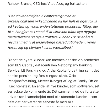
Rahbek Brunse, CEO hos Vitec Aloc, og fortsætter:
”Derudover arbejder vi kontinuerligt med at
professionalisere virksomheden og har haft et øget fokus
på kvalitet og vores understøttende processer. Tiltag, der
bl.a. har gjort os i stand til at tiltrække både nye dygtige
medarbejdere og nye attraktive kunder. For os er årets
resultat med til at understrege bæredygtigheden i vores
forretning og styrken i vores værditilbud.”
Blandt de nyere kunder kan nævnes danske virksomheder
som BLS Capital, datacentralen Netcompany Banking
Service, LB Forsikring og Artha Kapitalforvaltning samt det
norske pension- og forsikringsselskab, Oslo
Pensjonsforsikring, Mercer (Norge) AS og et Family Office
i Liechtenstein. En andel af nye kunder, som softwarehuset
ser vokse de kommende år. Dét sammen med de fortsatte
udvidelser i samarbejdet med eksisterende kunder – som
tilfældet har været de seneste år med bl.a.