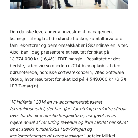
Den danske leverandør af investment management
løsninger til nogle af de største banker, kapitalforvaltere,
familiekontorer og pensionsselskaber i Skandinavien, Vitec
Aloc, kan i dag præsentere et resultat før skat på
13.774.000 kr. (16,4% i EBIT-margin). Resultatet er det
bedste, siden virksomheden i 2014 blev opkøbt af den
børsnoterede, nordiske softwarekoncern, Vitec Software
Group, hvor resultatet før skat lød på 4.549.000 kr. (6,5%
i EBIT-margin).
”
Vi indførte i 2014 en ny abonnementsbaseret
forretningsmodel, der har gjort forretningen mindre sårbar
over for de økonomiske konjunkturer, har givet os en
højere andel af recurring revenue og ikke mindst har sikret
os et stærkt kundefokus i udviklingen og
implementeringen af vores løsninger.
” udtaler Mikkel